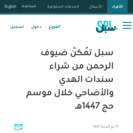
مساعدة
الأفراد
الأعمال
الخدمات الحكومية
English
الفروع
دخول
تسجيل
سبل تُمكّن ضيوف
الرحمن من شراء
سندات الهدي
والأضاحي خلال موسم
حج 1447هـ
17 ذو الحجة 1447