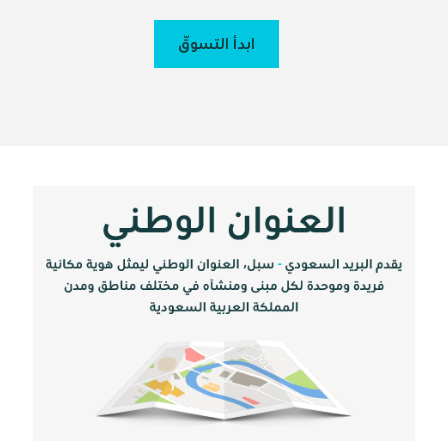
ابدأ التسوّق