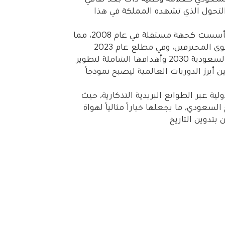
لتحول الذي تشهده المملكة في هذا
وتجدر الإشارة إلى أن رابطة الدوري السعودي للمحترفين تأسست كجهة مستقلة في عام 2008، مما
شكّل نقطة تحول في إدارة كرة القدم السعودية على مستوى المحترفين، وفي مطلع عام 2023
انطلقت الرابطة في رحلة تحوّل طموحة تتماشى مع رؤية السعودية 2030 وأهدافها الشاملة لتطوير
برز الدوريات العالمية ليصبح نموذجًا
ية عبر الطوابع البريدية التذكارية، حيث
السعودي، ما يجعلها خيارًا مثاليًا لهواة
بتدوين التاريخ