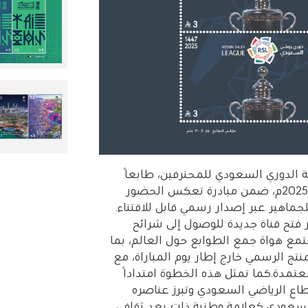
الدوري السعودي للمحترفين، طابعًا
تذكاريًا من فئة (3) ريالات عن دوري روشن السعودي لعام 2025م، ضمن مبادرة تعكس الحضور
جماهير عبر إصدار رسمي قابل للاقتناء.
 فتح قناة جديدة للوصول إلى شرائح
مع هواة جمع الطوابع حول العالم، بما
نتج الرسمي خارج إطار يوم المباراة، مع
معتمدة.كما تمثل هذه الخطوة امتدادًا
اع الرياضي السعودي وتبرز عناصره
لسعودي كعلامة وطنية ذات بعد ثقافي