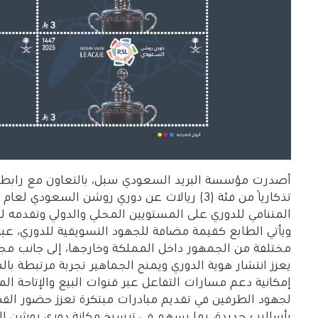
أصدرت مؤسسة البريد السعودي سبل، بالتعاون مع رابطة 
المتنامي للدوري على المستويين المحلي والدولي وتقدمه لل
ويأتي الطابع كقيمة مضافة للجهود التسويقية للدوري، عبر
مختلفة من الجمهور داخل المملكة وخارجها، إلى جانب مجت
يعزز انتشار هوية الدوري ويمنح الجماهير تجربة مرتبطة بالم
إمكانية دعم مسارات التفاعل عبر قنوات البيع والإتاحة ال
لجهود الطرفين في تقديم مبادرات مبتكرة تعزز حضور القط
بأساليب جديدة، بما يسهم في ترسيخ مكانة دوري روشن ا