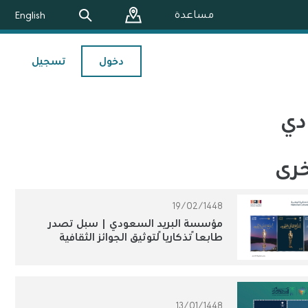
مساعدة
English
دخول
تسجيل
دي
خرى
19/02/1448
مؤسسة البريد السعودي | سبل تصدر
طابعاً تذكارياً لتوثيق الجوائز الثقافية
الوطنية
13/01/1448