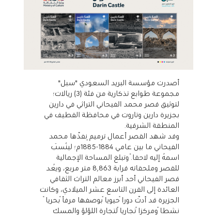
أصدرت مؤسسة البريد السعودي "سبل"
مجموعة طوابع تذكارية من فئة (3) ريالات؛
لتوثيق قصر محمد الفيحاني التراثي في دارين
بجزيرة دارين وتاروت في محافظة القطيف في
المنطقة الشرقية.
وقد شهد القصر أعمال ترميمٍ نفّذها محمد
الفيحاني ما بين عامي 1884-1885م؛ ليُنسَب
اسمُه إليه لاحقاً. وتبلغ المساحة الإجمالية
للقصر وملحقاته قرابة 8,863 متر مربع، ويُعد
قصر الفيحاني أحد أبرز معالم التراث الثقافي
العائدة إلى القرن التاسع عشر الميلادي، وكانت
الجزيرة قد أدّت دوراً حيوياً بوصفها مرفأً بحرياً
نشطاً ومركزاً تجارياً لتجارة اللؤلؤ والمسك