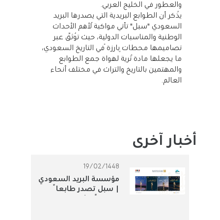
والعطور في الخليج العربي.
يُذكر أن الطوابع البريدية التي يصدرها البريد
السعودي "سبل" تأتي مواكبةً لأهم الأحداث
الوطنية والمناسبات الدولية، حيث تُوثّق عبر
تصاميمها محطاتٍ بارزةً في التاريخ السعودي،
ما يجعلها مادةً ثرية لهواة جمع الطوابع
والمهتمين بالتاريخ والتراث في مختلف أنحاء
العالم.
أخبار آخرى
19/02/1448
مؤسسة البريد السعودي
| سبل تصدر طابعاً
تذكارياً لتوثيق الجوائز
الثقافية الوطنية