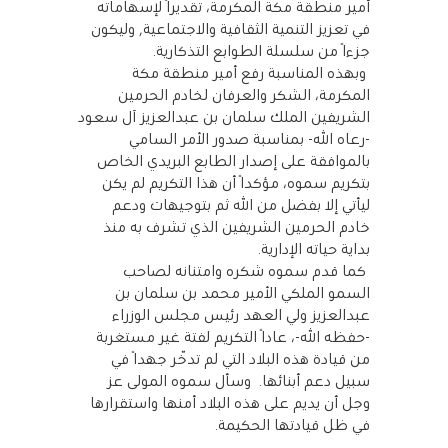
أمير منطقة ‎مكة المكرمة، تقديرًا لإسهاماته
في تعزيز التنمية الثقافية والاجتماعية, وليكون
جزءًا من سلسلة الطوابع التذكارية.
وبهذه المناسبة رفع أمير منطقة ‎مكة
المكرمة، الشكر والعرفان لخادم الحرمين
الشريفين الملك سلمان بن عبدالعزيز آل سعود
-رعاه الله- بمناسبة صدور الأمر السامي
بالموافقة على إصدار الطابع البريدي الخاص
بتكريم سموه، مؤكدًا أن هذا التكريم لم يكن
ليأتي إلا بفضل من الله ثم بتوجيهات ودعم
خادم الحرمين الشريفين الذي تشرف به منذ
بداية حياته الإدارية.
كما قدم سموه شكره وامتنانه لصاحب
السمو الملكي الأمير محمد بن سلمان بن
عبدالعزيز ولي العهد رئيس مجلس الوزراء
-حفظه الله-، عادًا التكريم لفتة غير مستغربة
من قيادة هذه البلاد التي لم تدّخر جهدًا في
سبيل دعم أبنائها.
وسأل سموه المولى عز
وجل أن يديم على هذه البلاد أمنها واستقرارها
في ظل قيادتها الحكيمة.