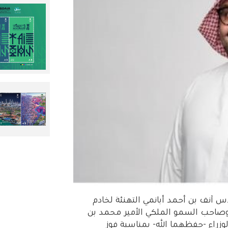
آنف بن أحمد أبانمي التهنئة لخادم
وصاحب السمو الملكي الأمير محمد بن
راء -حفظهما الله- بمناسبة فوز