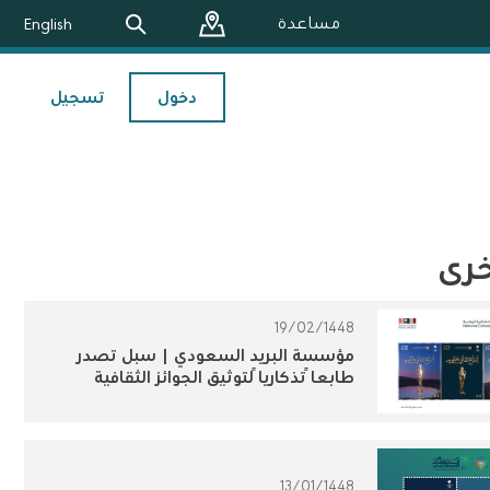
مساعدة
English
دخول
تسجيل
خرى
19/02/1448
مؤسسة البريد السعودي | سبل تصدر
طابعاً تذكارياً لتوثيق الجوائز الثقافية
الوطنية
13/01/1448