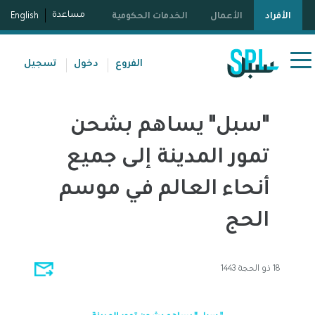
مساعدة
الأفراد
الأعمال
الخدمات الحكومية
English
الفروع
دخول
تسجيل
"سبل" يساهم بشحن
تمور المدينة إلى جميع
أنحاء العالم في موسم
الحج
18 ذو الحجة 1443