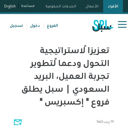
مساعدة
الأفراد
الأعمال
الخدمات الحكومية
English
الفروع
دخول
تسجيل
تعزيزاً لاستراتيجية
التحول ودعماً لتطوير
تجربة العميل، البريد
السعودي | سبل يطلق
فروع " إكسبريس "
19 رجب 1443